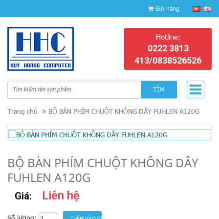
Giỏ hàng
Hotline:
0222 3813
413/0838526526
TÌM
Trang chủ
BỘ BÀN PHÍM CHUỘT KHÔNG DÂY FUHLEN A120G
BỘ BÀN PHÍM CHUỘT KHÔNG DÂY
FUHLEN A120G
Liên hệ
Giá:
Số lượng: