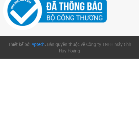
Thiết kế bởi
Aptech
. Bản quyền thuộc về Công ty TNHH máy tính
Huy Hoàng