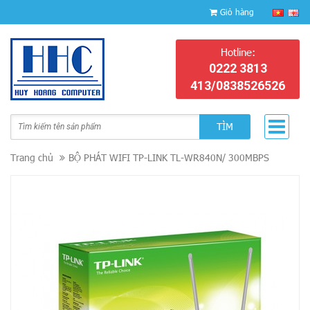
Giỏ hàng
Hotline:
0222 3813
413/0838526526
TÌM
Trang chủ
BỘ PHÁT WIFI TP-LINK TL-WR840N/ 300MBPS