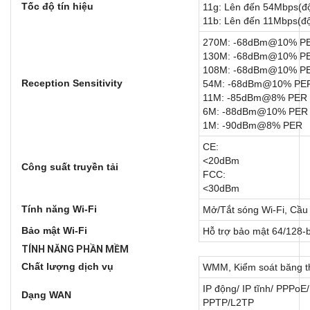
Tốc độ tín hiệu
11g: Lên đến 54Mbps(đ
11b: Lên đến 11Mbps(đ
270M: -68dBm@10% P
130M: -68dBm@10% P
108M: -68dBm@10% P
Reception Sensitivity
54M: -68dBm@10% PE
11M: -85dBm@8% PER
6M: -88dBm@10% PER
1M: -90dBm@8% PER
CE:
<20dBm
Công suất truyền tải
FCC:
<30dBm
Tính năng Wi-Fi
Mở/Tắt sóng Wi-Fi, Cầu
Bảo mật Wi-Fi
Hỗ trợ bảo mật 64/12
TÍNH NĂNG PHẦN MỀM
Chất lượng dịch vụ
WMM, Kiểm soát băng t
IP động/ IP tĩnh/ PPPoE/
Dạng WAN
PPTP/L2TP