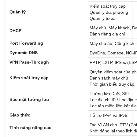
Kiểm soát truy cập
Quản lý
Quản lý địa phương
Quản lý từ xa
Máy chủ, Máy khách, D
DHCP
Dành riêng địa chỉ
Port Forwarding
Máy chủ ảo, Cổng kích 
Dynamic DNS
DynDns, Comexe, NO-I
VPN Pass-Through
PPTP, L2TP, IPSec (ES
Quyền kiểm soát của phụ
Kiểm soát truy cập
Danh sách máy chủ
Thời gian biểu truy cập,
Tường lửa DoS, SPI
Bảo mật tường lửa
Lọc địa chỉ IP / Lọc đị
Lọc tên miền liên kết đị
Giao thức
Hỗ trợ IPv4 và IPv6
Tag VLAN cho IPTV (Chỉ 
Tính năng nâng cao
Khởi động lại theo lịch 