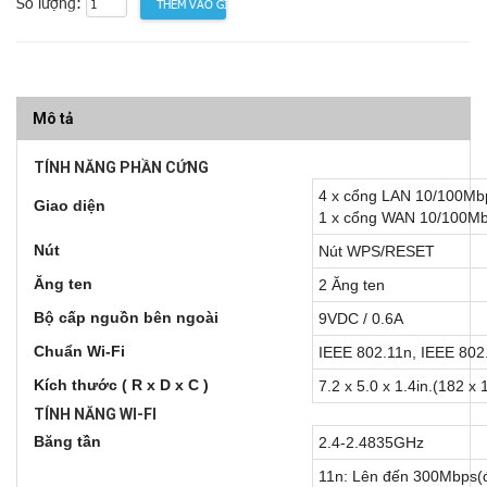
Số lượng:
Mô tả
TÍNH NĂNG PHẦN CỨNG
4 x cổng LAN 10/100Mb
Giao diện
1 x cổng WAN 10/100M
Nút
Nút WPS/RESET
Ăng ten
2 Ăng ten
Bộ cấp nguồn bên ngoài
9VDC / 0.6A
Chuẩn Wi-Fi
IEEE 802.11n, IEEE 802
Kích thước ( R x D x C )
7.2 x 5.0 x 1.4in.(182 x
TÍNH NĂNG WI-FI
Băng tần
2.4-2.4835GHz
11n: Lên đến 300Mbps(