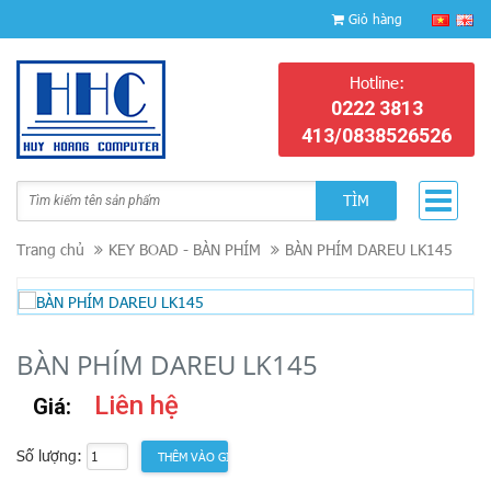
Giỏ hàng
Hotline:
0222 3813
413/0838526526
TÌM
Trang chủ
KEY BOAD - BÀN PHÍM
BÀN PHÍM DAREU LK145
BÀN PHÍM DAREU LK145
Liên hệ
Giá:
Số lượng: