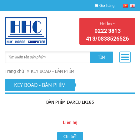
Giỏ hàng
Hotline:
0222 3813
413/0838526526
TÌM
Trang chủ
KEY BOAD - BÀN PHÍM
KEY BOAD - BÀN PHÍM
BÀN PHÍM DAREU LK185
Liên hệ
Chi tiết