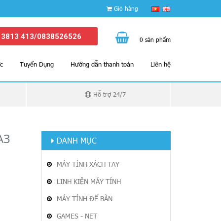
Giỏ hàng
 3813 413/0838526526
0 sản phẩm
ức
Tuyển Dụng
Hướng dẫn thanh toán
Liên hệ
Hỗ trợ 24/7
A3
DANH MỤC
MÁY TÍNH XÁCH TAY
LINH KIỆN MÁY TÍNH
MÁY TÍNH ĐỂ BÀN
GAMES - NET