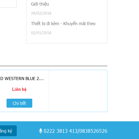
Giới thiệu
29/02/2016
Thiết bị đi kèm - Khuyến mãi theo
02/01/2016
HDD WESTERN BLUE 2.0TB SATA3 5400RPM
Liên hệ
Chi tiết
0222 3813 413/0838526526
ăng ký